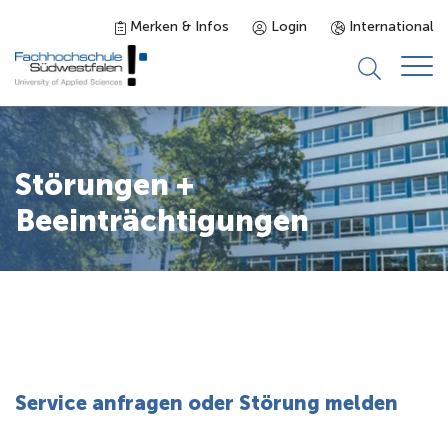
Merken & Infos
Login
International
Studieninteressierte
Störungen +
Studienangebot
Beeinträchtigungen
Studierende
Forschung & Transfer
Karriere
Service anfragen oder Störung melden