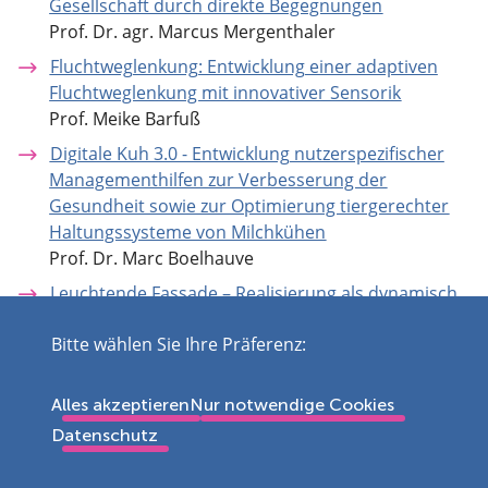
Gesellschaft durch direkte Begegnungen
Prof. Dr. agr. Marcus Mergenthaler
Fluchtweglenkung: Entwicklung einer adaptiven
Fluchtweglenkung mit innovativer Sensorik
Prof. Meike Barfuß
Digitale Kuh 3.0 - Entwicklung nutzerspezifischer
Managementhilfen zur Verbesserung der
Gesundheit sowie zur Optimierung tiergerechter
Haltungssysteme von Milchkühen
Prof. Dr. Marc Boelhauve
Leuchtende Fassade – Realisierung als dynamisch
leuchtendes farbiges
Bitte wählen Sie Ihre Präferenz:
Gebäudefassadenmodulsystem (LeuFas)
Prof. Dr.-Ing. Ulrich Kuipers
Fostering sustainable legume-based farming
Alles akzeptieren
Nur notwendige Cookies
systems and agri-feed and food chains in the EU
Datenschutz
(LegValue)
Prof. Dr. agr. Marcus Mergenthaler