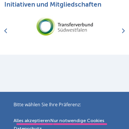
Initiativen und Mitgliedschaften
Bitte wählen Sie Ihre Präferenz:
Impressum
Datenschutz
Disclaimer
Barrierefreiheit
Leichte Sprache
Sitemap
Alles akzeptieren
Nur notwendige Cookies
Kontakt
Cookie Einstellungen
5949207
Datenschutz