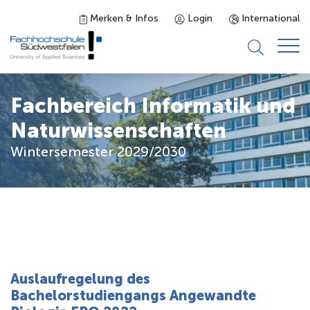
Merken & Infos
Login
International
Studieninteressierte
Fachbereich Informatik und
Naturwissenschaften
Studienangebot
Wintersemester 2029/2030
Studierende
Forschung & Transfer
Karriere
Auslaufregelung des
Bachelorstudiengangs Angewandte