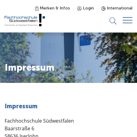
Merken & Infos
Login
International
Studieninteressierte
Studienangebot
Impressum
Studierende
Forschung & Transfer
Impressum
Karriere
Fachhochschule Südwestfalen
Baarstraße 6
58636 Iserlohn