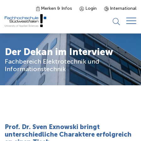
Merken & Infos
Login
International
Studieninteressierte
Der Dekan im Interview
Fachbereich Elektrotechnik und
Studienangebot
Informationstechnik
Studierende
Forschung & Transfer
Karriere
Prof. Dr. Sven Exnowski bringt
unterschiedliche Charaktere erfolgreich