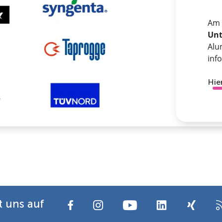
Am 
Un
Alu
inf
Hie
t uns auf