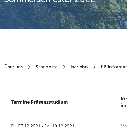
Über uns
Über uns
Standorte
Iserlohn
FB Informat
fü
Termine Präsenzstudium
im
Di, 07.12.2021 - So, 19.12.2021
Mo