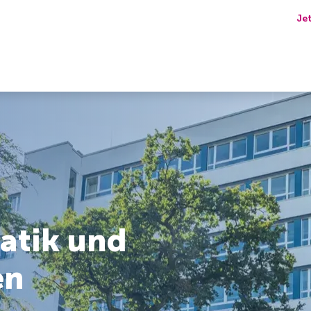
Je
atik und
en