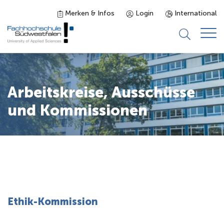
Merken & Infos
Login
International
Studieninteressierte
Arbeitskreise, Ausschüsse
Studienangebot
und Kommissionen
Studierende
Forschung & Transfer
Karriere
Ethik-Kommission