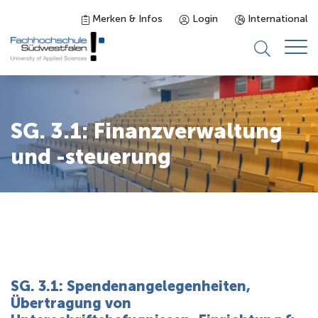
Merken & Infos
Login
International
Studieninteressierte
SG. 3.1: Finanzverwaltung
Studienangebot
und -steuerung
Studierende
Forschung & Transfer
Karriere
SG. 3.1: Spendenangelegenheiten,
Übertragung von