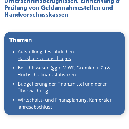
Unterschriftsbefugnissen, Einrichtung &
Über uns
Prüfung von Geldannahmestellen und
Handvorschusskassen
Themen
Aufstellung des jährlichen
Haushaltsvoranschlages
Berichtswesen (ggb. MIWF, Gremien u.ä.) &
Hochschulfinanzstatistiken
Budgetierung der Finanzmittel und deren
Überwachung
Wirtschafts- und Finanzplanung, Kameraler
Jahresabschluss