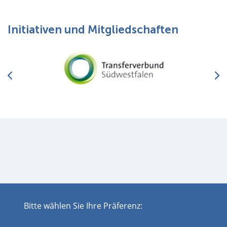
Initiativen und Mitgliedschaften
Bitte wählen Sie Ihre Präferenz:
Impressum
Datenschutz
Disclaimer
Barrierefreiheit
Leichte Sprache
Sitemap