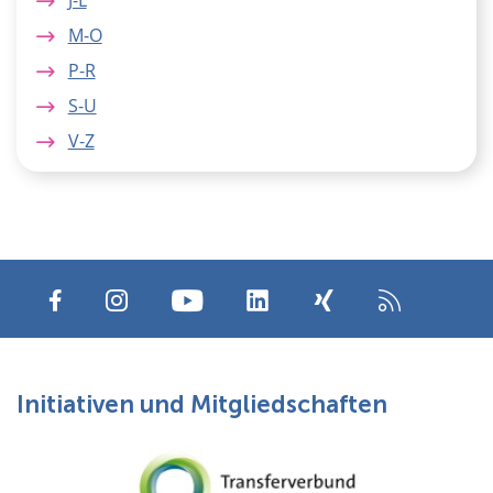
M-O
P-R
S-U
V-Z
Initiativen und Mitgliedschaften