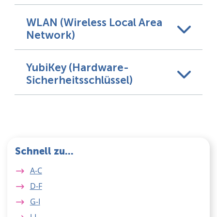
WLAN (Wireless Local Area
Network)
YubiKey (Hardware-
Sicherheitsschlüssel)
Schnell zu...
A-C
D-F
G-I
J-L