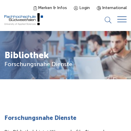
Merken & Infos
Login
International
Studieninteressierte
Bibliothek
Studienangebot
Forschungsnahe Dienste
Studierende
Forschung & Transfer
Karriere
Forschungsnahe Dienste