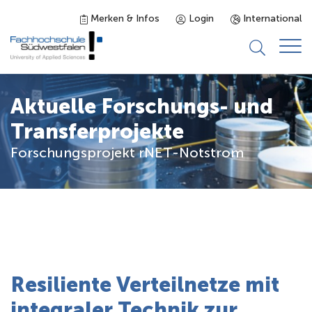
Merken & Infos
Login
International
Studieninteressierte
Aktuelle Forschungs- und
Transferprojekte
Studienangebot
Forschungsprojekt rNET-Notstrom
Studierende
Forschung & Transfer
Karriere
Resiliente Verteilnetze mit
integraler Technik zur