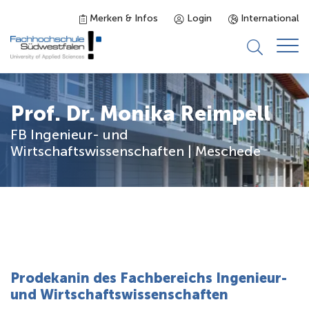
Merken & Infos
Login
International
Studieninteressierte
Prof. Dr. Monika Reimpell
FB Ingenieur- und
Studienangebot
Wirtschaftswissenschaften | Meschede
Studierende
Forschung & Transfer
Karriere
Prodekanin des Fachbereichs Ingenieur-
und Wirtschaftswissenschaften