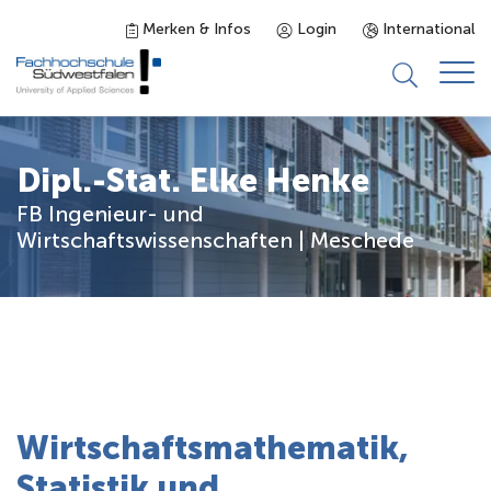
Merken & Infos
Login
International
Studieninteressierte
Dipl.-Stat. Elke Henke
FB Ingenieur- und
Studienangebot
Wirtschaftswissenschaften | Meschede
Studierende
Forschung & Transfer
Karriere
Wirtschaftsmathematik,
Statistik und