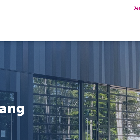
Je
gang