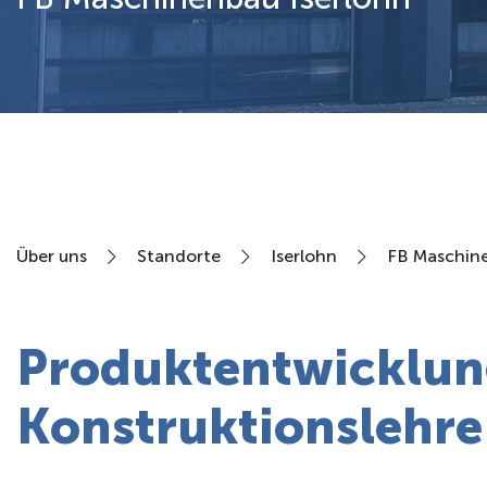
Über uns
Über uns
Standorte
Iserlohn
FB Maschin
Produktentwicklun
Konstruktionslehre