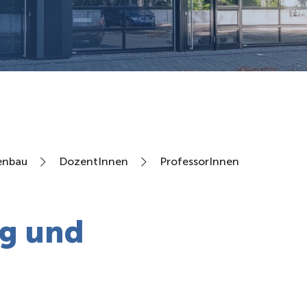
enbau
DozentInnen
ProfessorInnen
g und