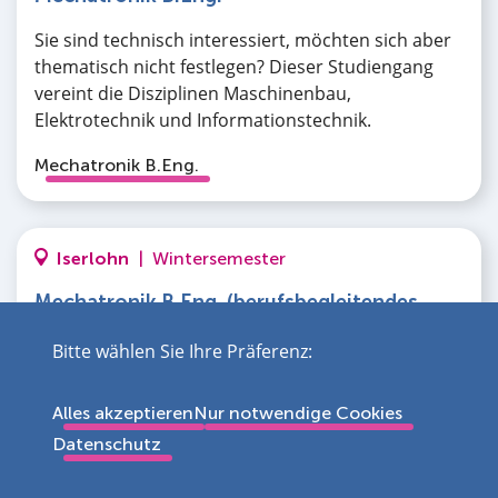
Sie sind technisch interessiert, möchten sich aber
thematisch nicht festlegen? Dieser Studiengang
vereint die Disziplinen Maschinenbau,
Elektrotechnik und Informationstechnik.
Mechatronik B.Eng.
Iserlohn
|
Wintersemester
Mechatronik B.Eng. (berufsbegleitendes
Verbundstudium)
Bitte wählen Sie Ihre Präferenz:
Die Verbindung von Technik und Informatik steht
in diesem berufsbegleitenden Bachelorstudium im
Alles akzeptieren
Nur notwendige Cookies
Mittelpunkt. Mit der modernen Ingenieursdisziplin
Datenschutz
werden Sie zur gefragten Fachkraft.
Mechatronik B.Eng. (Verbund)