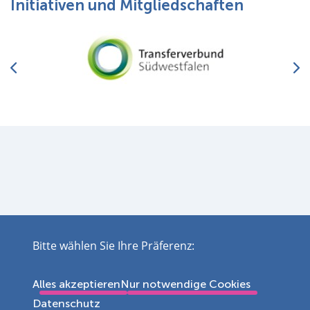
Initiativen und Mitgliedschaften
Bitte wählen Sie Ihre Präferenz:
Impressum
Datenschutz
Disclaimer
Barrierefreiheit
Leichte Sprache
Sitemap
Kontakt
Cookie Einstellungen
4953841
Alles akzeptieren
Nur notwendige Cookies
Datenschutz