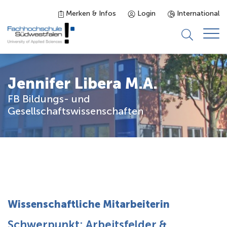
Merken & Infos
Login
International
Studieninteressierte
Jennifer Libera M.A.
FB Bildungs- und
Studienangebot
Gesellschaftswissenschaften
Studierende
Forschung & Transfer
Karriere
Wissenschaftliche Mitarbeiterin
Schwerpunkt: Arbeitsfelder &