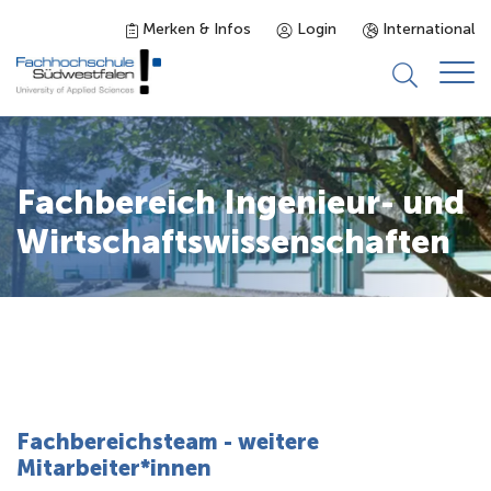
Merken & Infos
Login
International
Studieninteressierte
Fachbereich Ingenieur- und
Studienangebot
Wirtschaftswissenschaften
Studierende
Forschung & Transfer
Karriere
Fachbereichsteam - weitere
Mitarbeiter*innen