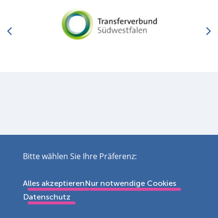
Bitte wählen Sie Ihre Präferenz:
Impressum
Datenschutz
Disclaimer
Barrierefreiheit
Leichte Sprache
Sitemap
Kontakt
Cookie Einstellungen
4926733
Alles akzeptieren
Nur notwendige Cookies
Datenschutz