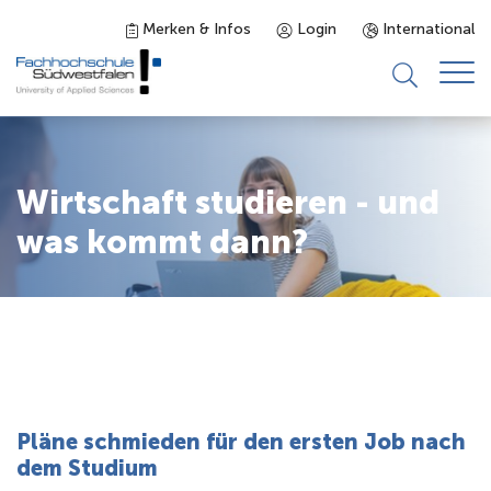
Merken & Infos
Login
International
Studieninteressierte
Wirtschaft studieren - und
Studienangebot
was kommt dann?
Studierende
Forschung & Transfer
Karriere
Pläne schmieden für den ersten Job nach
dem Studium