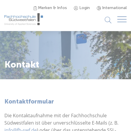
Merken & Infos
Login
International
Studieninteressierte
Studienangebot
Kontakt
Studierende
Forschung & Transfer
Kontaktformular
Karriere
Die Kontaktaufnahme mit der Fachhochschule
Südwestfalen ist über unverschlüsselte E-Mails (z. B.
info@fh-swf.de
) oder über das untenstehende SSL-