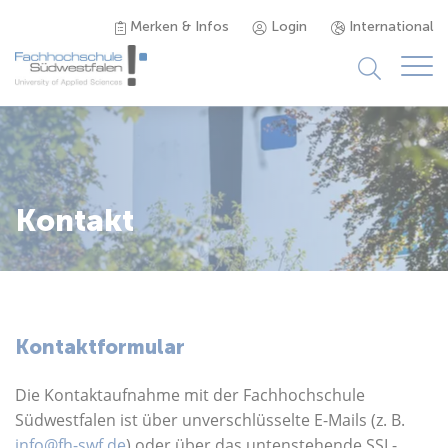
Merken & Infos
Login
International
Studieninteressierte
Studienangebot
Kontakt
Studierende
Forschung & Transfer
Kontaktformular
Karriere
Die Kontaktaufnahme mit der Fachhochschule
Südwestfalen ist über unverschlüsselte E-Mails (z. B.
info@fh-swf.de
) oder über das untenstehende SSL-