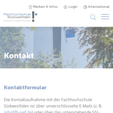
Merken & Infos
Login
International
Studieninteressierte
Studienangebot
Kontakt
Studierende
Forschung & Transfer
Kontaktformular
Karriere
Die Kontaktaufnahme mit der Fachhochschule
Südwestfalen ist über unverschlüsselte E-Mails (z. B.
info@fh-swf.de
) oder über das untenstehende SSL-