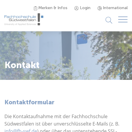
Merken & Infos
Login
International
Studieninteressierte
Studienangebot
Kontakt
Studierende
Forschung & Transfer
Kontaktformular
Karriere
Die Kontaktaufnahme mit der Fachhochschule
Südwestfalen ist über unverschlüsselte E-Mails (z. B.
info@fh-swf.de
) oder über das untenstehende SSL-