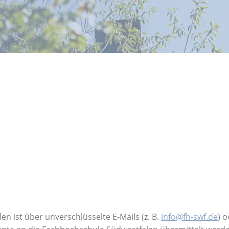
 ist über unverschlüsselte E-Mails (z. B.
info@fh-swf.de
) 