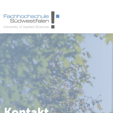
Studieninteressierte
Studienangebot
Studierende
Forschung & Transfer
Karriere
Kontakt