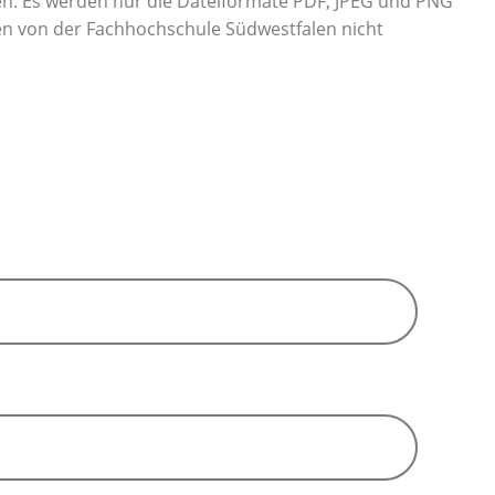
n. Es werden nur die Dateiformate PDF, JPEG und PNG
den von der Fachhochschule Südwestfalen nicht