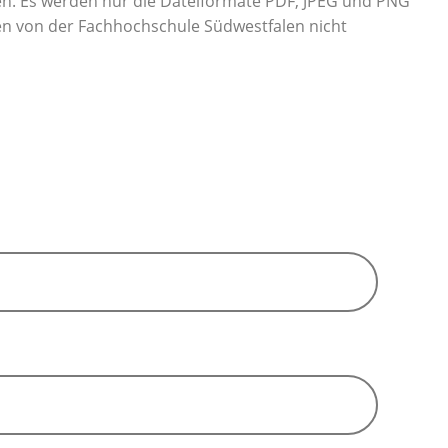
n. Es werden nur die Dateiformate PDF, JPEG und PNG
den von der Fachhochschule Südwestfalen nicht