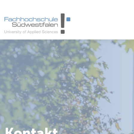
Studieninteressierte
Studienangebot
Studierende
Forschung & Transfer
Karriere
Kontakt