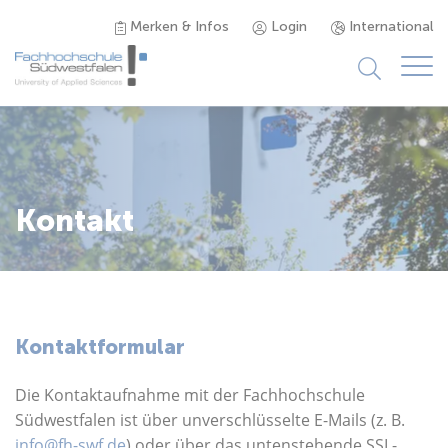
Merken & Infos
Login
International
Studieninteressierte
Studienangebot
Kontakt
Studierende
Forschung & Transfer
Kontaktformular
Karriere
Die Kontaktaufnahme mit der Fachhochschule
Südwestfalen ist über unverschlüsselte E-Mails (z. B.
info@fh-swf.de
) oder über das untenstehende SSL-