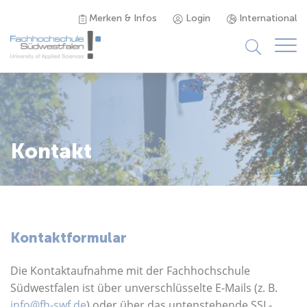
Merken & Infos
Login
International
Studieninteressierte
Studienangebot
Kontakt
Studierende
Forschung & Transfer
Kontaktformular
Karriere
Die Kontaktaufnahme mit der Fachhochschule
Südwestfalen ist über unverschlüsselte E-Mails (z. B.
info@fh-swf.de
) oder über das untenstehende SSL-