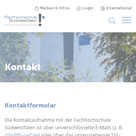
Merken & Infos
Login
International
Studieninteressierte
Studienangebot
Kontakt
Studierende
Forschung & Transfer
Kontaktformular
Karriere
Die Kontaktaufnahme mit der Fachhochschule
Südwestfalen ist über unverschlüsselte E-Mails (z. B.
info@fh-swf.de
) oder über das untenstehende SSL-