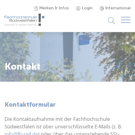
Merken & Infos
Login
International
Studieninteressierte
Studienangebot
Kontakt
Studierende
Forschung & Transfer
Kontaktformular
Karriere
Die Kontaktaufnahme mit der Fachhochschule
Südwestfalen ist über unverschlüsselte E-Mails (z. B.
info@fh-swf.de
) oder über das untenstehende SSL-