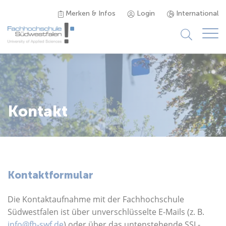
Merken & Infos
Login
International
Studieninteressierte
Studienangebot
Kontakt
Studierende
Forschung & Transfer
Kontaktformular
Karriere
Die Kontaktaufnahme mit der Fachhochschule
Südwestfalen ist über unverschlüsselte E-Mails (z. B.
info@fh-swf.de
) oder über das untenstehende SSL-