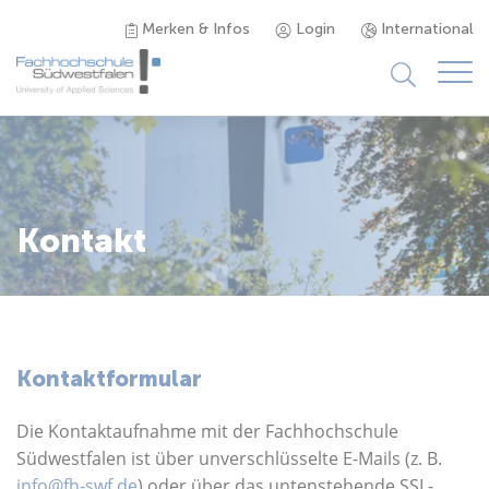
Merken & Infos
Login
International
Studieninteressierte
Studienangebot
Kontakt
Studierende
Forschung & Transfer
Kontaktformular
Karriere
Die Kontaktaufnahme mit der Fachhochschule
Südwestfalen ist über unverschlüsselte E-Mails (z. B.
info@fh-swf.de
) oder über das untenstehende SSL-