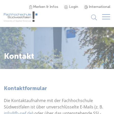
Merken & Infos
Login
International
Studieninteressierte
Studienangebot
Kontakt
Studierende
Forschung & Transfer
Kontaktformular
Karriere
Die Kontaktaufnahme mit der Fachhochschule
Südwestfalen ist über unverschlüsselte E-Mails (z. B.
info@fh-swf.de
) oder über das untenstehende SSL-