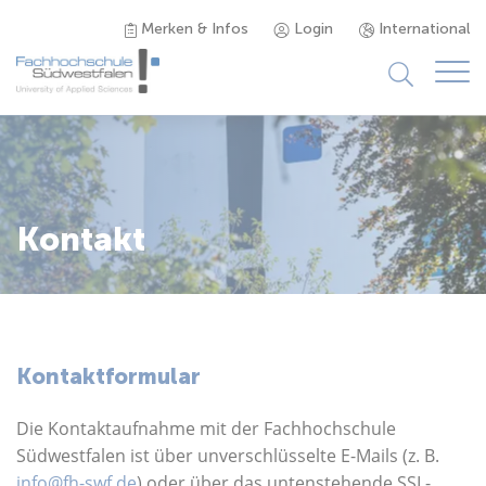
Merken & Infos
Login
International
Studieninteressierte
Studienangebot
Kontakt
Studierende
Forschung & Transfer
Kontaktformular
Karriere
Die Kontaktaufnahme mit der Fachhochschule
Südwestfalen ist über unverschlüsselte E-Mails (z. B.
info@fh-swf.de
) oder über das untenstehende SSL-