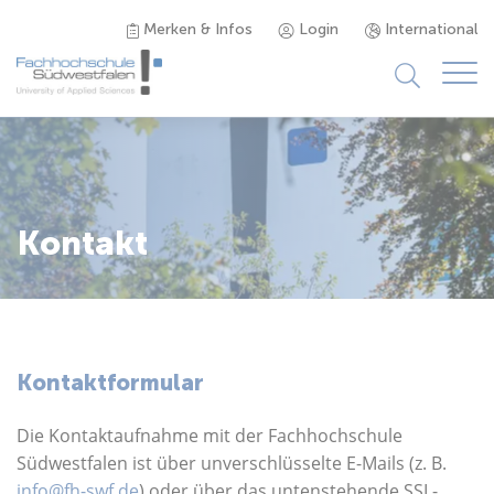
Merken & Infos
Login
International
Studieninteressierte
Studienangebot
Kontakt
Studierende
Forschung & Transfer
Kontaktformular
Karriere
Die Kontaktaufnahme mit der Fachhochschule
Südwestfalen ist über unverschlüsselte E-Mails (z. B.
info@fh-swf.de
) oder über das untenstehende SSL-