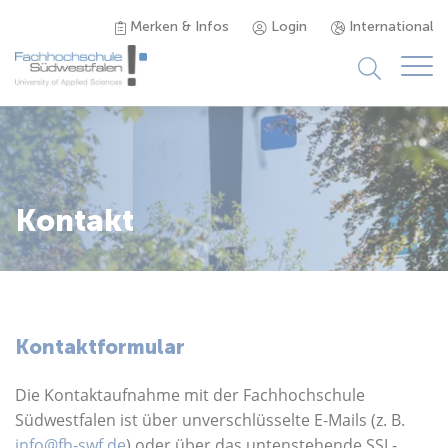
Merken & Infos
Login
International
Studieninteressierte
Studienangebot
Kontakt
Studierende
Forschung & Transfer
Kontaktformular
Karriere
Die Kontaktaufnahme mit der Fachhochschule
Südwestfalen ist über unverschlüsselte E-Mails (z. B.
info@fh-swf.de
) oder über das untenstehende SSL-