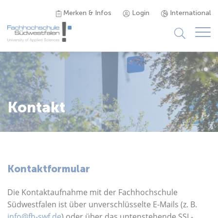
Merken & Infos
Login
International
Studieninteressierte
Studienangebot
Kontakt
Studierende
Forschung & Transfer
Kontaktformular
Karriere
Die Kontaktaufnahme mit der Fachhochschule
Südwestfalen ist über unverschlüsselte E-Mails (z. B.
info@fh-swf.de
) oder über das untenstehende SSL-