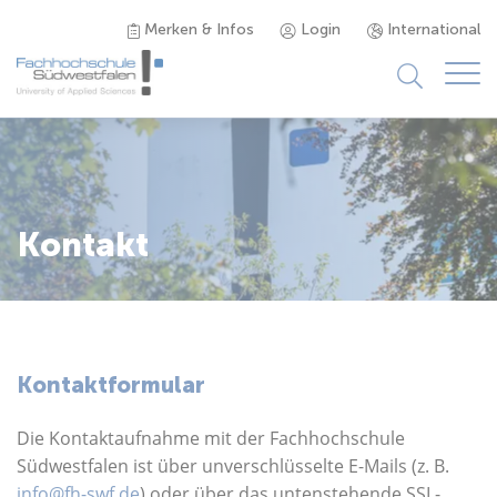
Merken & Infos
Login
International
Studieninteressierte
Studienangebot
Kontakt
Studierende
Forschung & Transfer
Kontaktformular
Karriere
Die Kontaktaufnahme mit der Fachhochschule
Südwestfalen ist über unverschlüsselte E-Mails (z. B.
info@fh-swf.de
) oder über das untenstehende SSL-