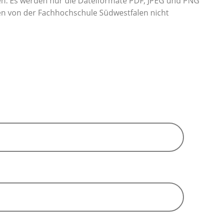
n. Es werden nur die Dateiformate PDF, JPEG und PNG
den von der Fachhochschule Südwestfalen nicht