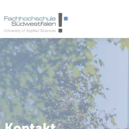
Studieninteressierte
Studienangebot
Studierende
Forschung & Transfer
Karriere
Kontakt