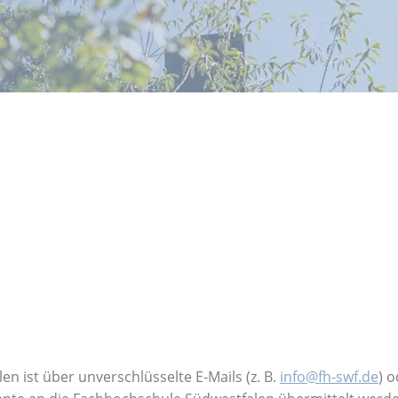
 ist über unverschlüsselte E-Mails (z. B.
info@fh-swf.de
) 