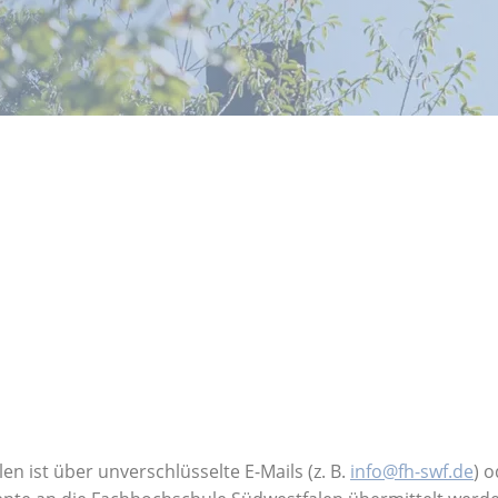
 ist über unverschlüsselte E-Mails (z. B.
info@fh-swf.de
) 