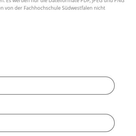
n. Es werden nur die Dateiformate PDF, JPEG und PNG
den von der Fachhochschule Südwestfalen nicht