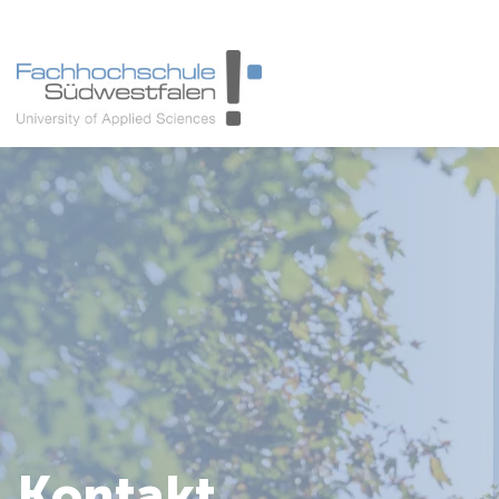
Studieninteressierte
Studienangebot
Studierende
Forschung & Transfer
Karriere
Kontakt