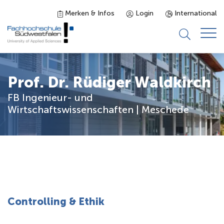
Merken & Infos
Login
International
Studieninteressierte
Prof. Dr. Rüdiger Waldkirch
FB Ingenieur- und
Studienangebot
Wirtschaftswissenschaften | Meschede
Studierende
Forschung & Transfer
Karriere
Controlling & Ethik