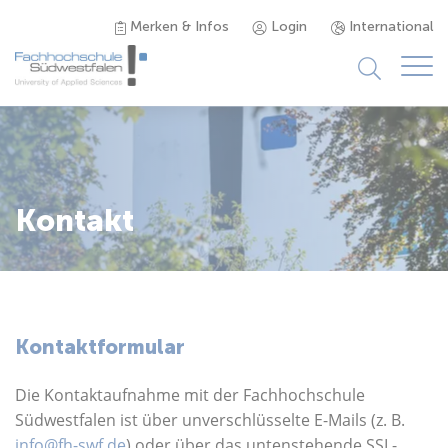
Merken & Infos
Login
International
Studieninteressierte
Studienangebot
Kontakt
Studierende
Forschung & Transfer
Kontaktformular
Karriere
Die Kontaktaufnahme mit der Fachhochschule
Südwestfalen ist über unverschlüsselte E-Mails (z. B.
info@fh-swf.de
) oder über das untenstehende SSL-