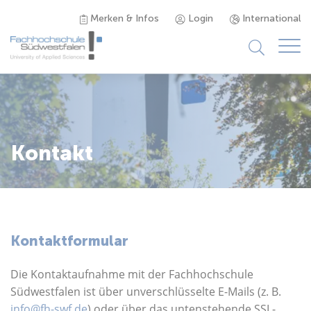
Merken & Infos
Login
International
Studieninteressierte
Studienangebot
Kontakt
Studierende
Forschung & Transfer
Kontaktformular
Karriere
Die Kontaktaufnahme mit der Fachhochschule
Südwestfalen ist über unverschlüsselte E-Mails (z. B.
info@fh-swf.de
) oder über das untenstehende SSL-