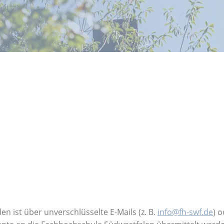
 ist über unverschlüsselte E-Mails (z. B.
info@fh-swf.de
) 