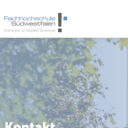
Studieninteressierte
Studienangebot
Studierende
Forschung & Transfer
Karriere
Kontakt