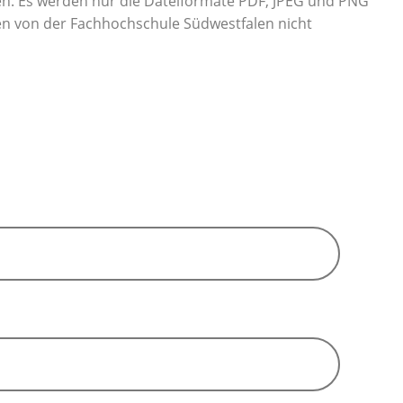
n. Es werden nur die Dateiformate PDF, JPEG und PNG
den von der Fachhochschule Südwestfalen nicht