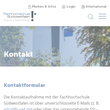
Merken & Infos
Login
International
Studieninteressierte
Studienangebot
Kontakt
Studierende
Forschung & Transfer
Kontaktformular
Karriere
Die Kontaktaufnahme mit der Fachhochschule
Südwestfalen ist über unverschlüsselte E-Mails (z. B.
info@fh-swf.de
) oder über das untenstehende SSL-