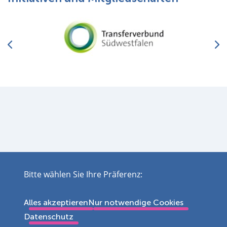
Bitte wählen Sie Ihre Präferenz:
Impressum
Datenschutz
Disclaimer
Barrierefreiheit
Leichte Sprache
Sitemap
Alles akzeptieren
Nur notwendige Cookies
Kontakt
Cookie Einstellungen
4892488
Datenschutz