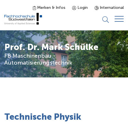
Merken & Infos
Login
International
Studieninteressierte
Prof. Dr. Mark Schülke
FB Maschinenbau -
Studienangebot
Automatisierungstechnik
Studierende
Forschung & Transfer
Karriere
Technische Physik