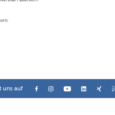
orn:
t uns auf