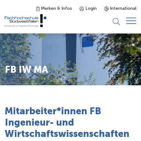
Merken & Infos
Login
International
Studieninteressierte
Studienangebot
FB IW MA
Studierende
Forschung & Transfer
Mitarbeiter*innen FB
Ingenieur- und
Karriere
Wirtschaftswissenschaften